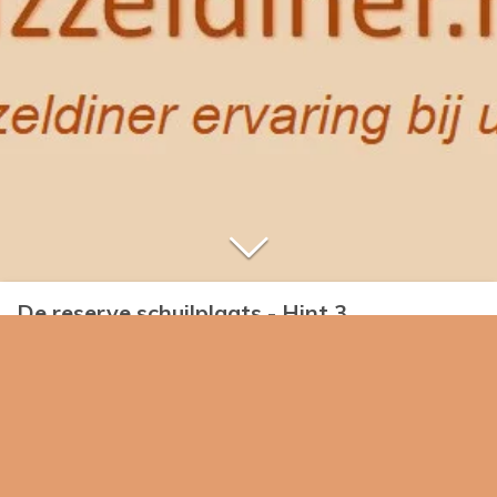
De reserve schuilplaats - Hint 3
In het meest linkerhuis woont 1 Cowboy. Dit is de eerste
aanwijzing die je dient te gebruiken.