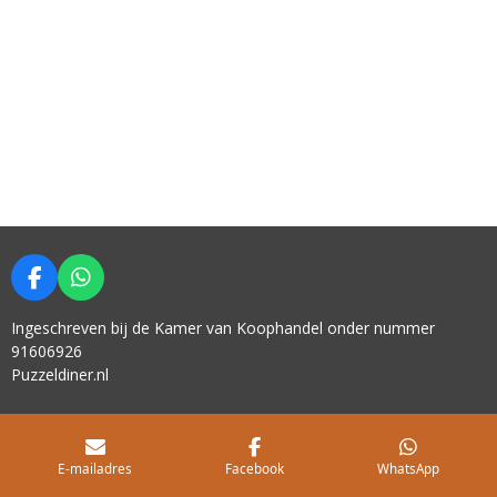
F
W
A
H
C
A
Ingeschreven bij de Kamer van Koophandel onder nummer
E
T
91606926
B
S
Puzzeldiner.nl
O
A
O
P
K
P
E-mailadres
Facebook
WhatsApp