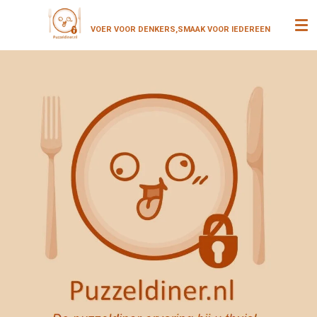
Ga
VOER VOOR DENKERS,SMAAK VOOR
IEDEREEN
direct
naar
de
hoofdinhoud