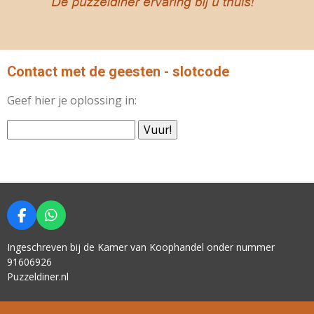
Contact met de geesten - slotcode
Geef hier je oplossing in:
Vuur!
F
W
A
H
C
A
Ingeschreven bij de Kamer van Koophandel onder nummer
E
T
91606926
B
S
Puzzeldiner.nl
O
A
O
P
K
P