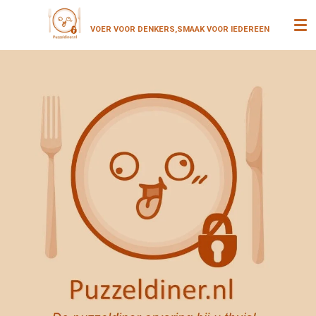
Ga
VOER VOOR DENKERS,SMAAK VOOR
IEDEREEN
direct
naar
de
hoofdinhoud