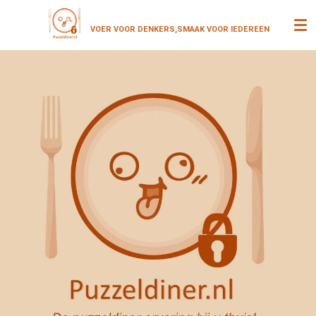
Ga
VOER VOOR DENKERS,SMAAK VOOR
IEDEREEN
direct
naar
de
hoofdinhoud