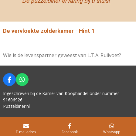
De vervloekte zolderkamer - Hint 1
Wie is de levenspartner geweest van L.T.A. Ruilvoet?
F
W
A
H
C
A
Ingeschreven bij de Kamer van Koophandel onder nummer
E
T
91606926
B
S
Puzzeldiner.nl
O
A
O
P
K
P
E-mailadres
Facebook
WhatsApp