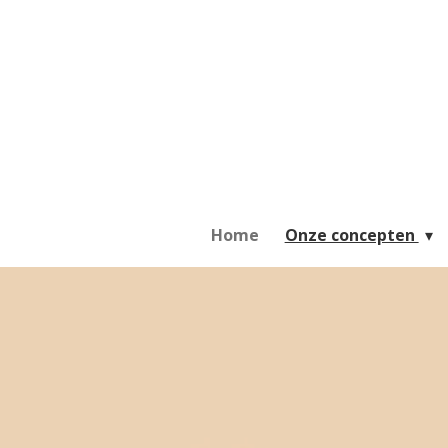
Ga
direct
naar
de
hoofdinhoud
Home
Onze concepten